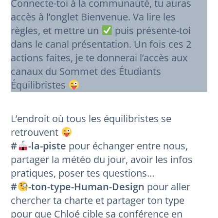
Connecte-toi à la communauté, tu auras
accès à l’onglet Bienvenue. Va lire les
règles, et mettre un
puis présente-toi
dans le canal présentation. Un fois ces 2
actions faites, je te donnerai l’accès aux
canaux du Sommet des Étudiants
Équilibristes
L’endroit où tous les équilibristes se
retrouvent
#
-la-piste
pour échanger entre nous,
partager la météo du jour, avoir les infos
pratiques, poser tes questions…
#
-ton-type-Human-Design
pour aller
chercher ta charte et partager ton type
pour que Chloé cible sa conférence en