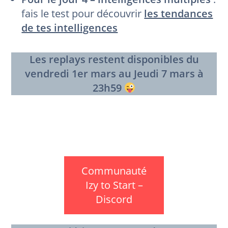
fais le test pour découvrir
les tendances
de tes intelligences
Les replays restent disponibles du
vendredi 1er mars au Jeudi 7 mars à
23h59
Communauté
Izy to Start –
Discord