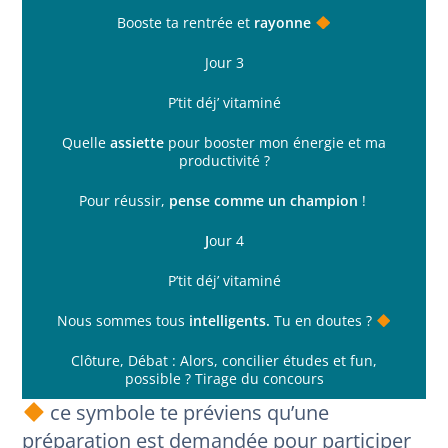
Booste ta rentrée et
rayonne
Jour 3
P’tit déj’ vitaminé
Quelle
assiette
pour booster mon énergie et ma
productivité ?
Pour réussir,
pense comme un champion
!
J
our 4
P’tit déj’ vitaminé
Nous sommes tous
intelligents.
Tu en doutes ?
Clôture, Débat : Alors, concilier études et fun,
possible ? Tirage du concours
ce symbole te préviens qu’une
préparation est demandée pour participer