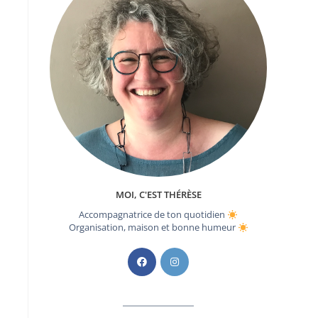
MOI, C'EST THÉRÈSE
Accompagnatrice de ton quotidien
Organisation, maison et bonne humeur
S’ouvre
S’ouvre
dans
dans
un
un
nouvel
nouvel
onglet
onglet