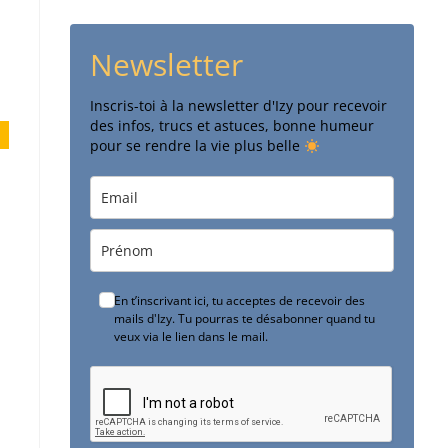
Newsletter
Inscris-toi à la newsletter d'Izy pour recevoir
des infos, trucs et astuces, bonne humeur
pour se rendre la vie plus belle
En t’inscrivant ici, tu acceptes de recevoir des
mails d'Izy. Tu pourras te désabonner quand tu
veux via le lien dans le mail.