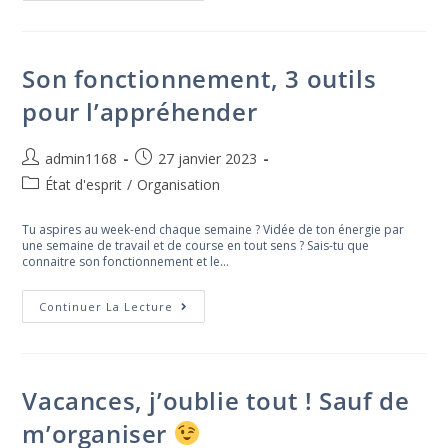
Objectifs
Pour
Atteindre
Ses
Rêves
Son fonctionnement, 3 outils
pour l’appréhender
Auteur/autrice
Post
admin1168
27 janvier 2023
de
published:
Post
État d'esprit
/
Organisation
la
category:
publication :
Tu aspires au week-end chaque semaine ? Vidée de ton énergie par
une semaine de travail et de course en tout sens ? Sais-tu que
connaitre son fonctionnement et le…
Son
Continuer La Lecture
Fonctionnement,
3
Outils
Pour
L’appréhender
Vacances, j’oublie tout ! Sauf de
m’organiser