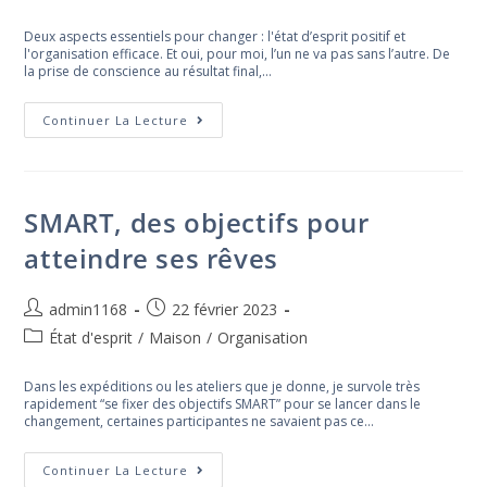
la
category:
publication :
Deux aspects essentiels pour changer : l'état d’esprit positif et
l'organisation efficace. Et oui, pour moi, l’un ne va pas sans l’autre. De
la prise de conscience au résultat final,…
État
Continuer La Lecture
D’esprit
Et
Organisation,
Le
Combo
Gagnant
SMART, des objectifs pour
atteindre ses rêves
Auteur/autrice
Post
admin1168
22 février 2023
de
published:
Post
État d'esprit
/
Maison
/
Organisation
la
category:
publication :
Dans les expéditions ou les ateliers que je donne, je survole très
rapidement “se fixer des objectifs SMART” pour se lancer dans le
changement, certaines participantes ne savaient pas ce…
SMART,
Continuer La Lecture
Des