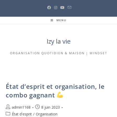
Skip
to
content
MENU
Izy la vie
ORGANISATION QUOTIDIEN & MAISON | MINDSET
État d’esprit et organisation, le
combo gagnant
Auteur/autrice
Post
admin1168
8 juin 2023
de
published:
Post
État d'esprit
/
Organisation