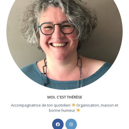
MOI, C'EST THÉRÈSE
Accompagnatrice de ton quotidien
Organisation, maison et
bonne humeur
S’ouvre
S’ouvre
dans
dans