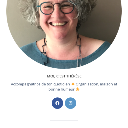
MOI, C'EST THÉRÈSE
Accompagnatrice de ton quotidien
Organisation, maison et
bonne humeur
S’ouvre
S’ouvre
dans
dans
un
un
nouvel
nouvel
onglet
onglet