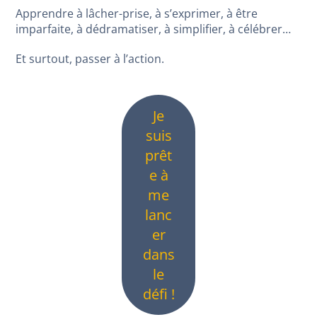
Apprendre à lâcher-prise, à s’exprimer, à être
imparfaite, à dédramatiser, à simplifier, à célébrer…
Et surtout, passer à l’action.
Je
suis
prêt
e à
me
lanc
er
dans
le
défi !