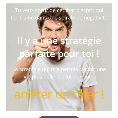
Tu veux sortir de cet état d’esprit qui
t’entraine dans une spirale de négativité
?
Il y a une stratégie
parfaite pour toi !
La stratégie qui m’a permis d’avoir une
vie plus belle et plus sereine :
arrêter de râler !