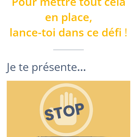
Pour mettre tout cela
en place,
lance-toi dans ce défi
!
Je te présente
…