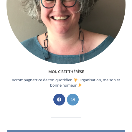
MOI, C'EST THÉRÈSE
Accompagnatrice de ton quotidien
Organisation, maison et
bonne humeur
S’ouvre
S’ouvre
dans
dans
un
un
nouvel
nouvel
onglet
onglet